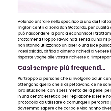
Volendo entrare nello specifico di uno dei trattame
migliori centri di zona San Gottardo, per qualit
può nascondere la parola economico! I trattame
trattamenti troppo ravvicinati, senza quindi risp
non stanno utilizzando un laser o una luce pulsat
Paesi asiatici, diffida o almeno richiedi di veder
risposte vaghe alle vostre richieste o l’imprepa
Casi sempre più frequenti…
Purtroppo di persone che si rivolgono ad un cent
ottengono quello che si aspettavano, ce ne sono
loro situazione, con ispessimento della pelle, pel
in una centro estetico per l’epilazione laser e non
protocollo da utilizzare o comunque il percorso pi
dovremmo sapere che corpo e viso hanno diverse ca