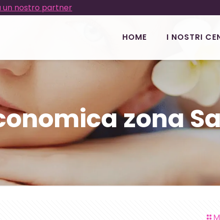
 un nostro partner
HOME
I NOSTRI CE
economica zona S
M