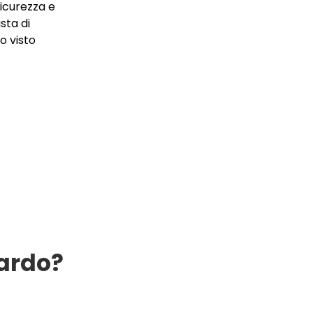
sicurezza e
sta di
o visto
tardo?