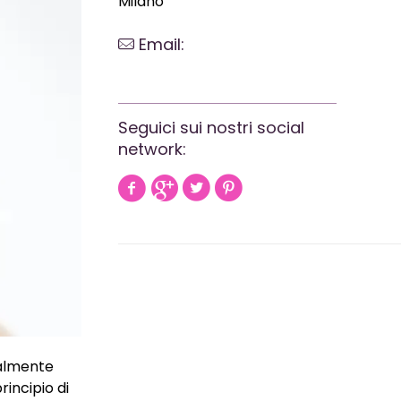
Milano
Email:
webrevolutionmilano@gmail.com
Seguici sui nostri social
network:
ialmente
rincipio di