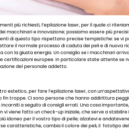
nti più richiesti, l’epilazione laser, per il quale ci riteni
à dei macchinari e innovazione; possiamo essere più precisi
nti di questo tipo rispettano precise tempistiche: se vi
ettare il normale processo di caduta dei peli e di nuova ri
a con la giusta energia. Un consiglio se i macchinari arriv
e le certificazioni europee. In particolare state attente se 
razione del personale addetto.
ro estetico, per fare l’epilazione laser, con un’aspettati
 fin troppe. Ci sono persone che hanno addirittura peggi
i incarniti a seguito di consigli errati. Una cosa importante
 vi viene fatto un check-up iniziale, che serve a stabilire i
ù idoneo per il vostro tipo di pelle; alzatevi e andatevene!
ratteristiche, cambia il colore dei peli, il fototipo dell