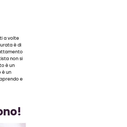
i a volte
durata è di
trattamento
ista non si
to è un
o è un
i aprendo e
ono!