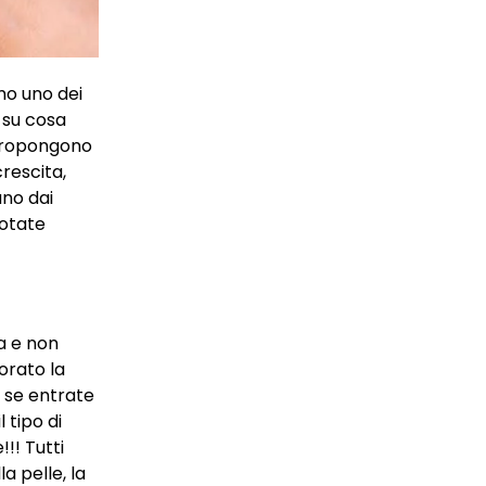
amo uno dei
 su cosa
 propongono
crescita,
ano dai
notate
va e non
orato la
, se entrate
l tipo di
!! Tutti
a pelle, la