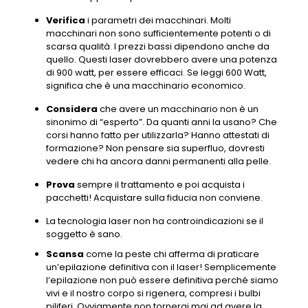
Verifica
i parametri dei macchinari. Molti
macchinari non sono sufficientemente potenti o di
scarsa qualità. I prezzi bassi dipendono anche da
quello. Questi laser dovrebbero avere una potenza
di 900 watt, per essere efficaci. Se leggi 600 Watt,
significa che è una macchinario economico.
Considera
che avere un macchinario non è un
sinonimo di “esperto”. Da quanti anni la usano? Che
corsi hanno fatto per utilizzarla? Hanno attestati di
formazione? Non pensare sia superfluo, dovresti
vedere chi ha ancora danni permanenti alla pelle.
Prova
sempre il trattamento e poi acquista i
pacchetti! Acquistare sulla fiducia non conviene.
La tecnologia laser non ha controindicazioni se il
soggetto è sano.
Scansa
come la peste chi afferma di praticare
un’epilazione definitiva con il laser! Semplicemente
l’epilazione non può essere definitiva perché siamo
vivi e il nostro corpo si rigenera, compresi i bulbi
piliferi. Ovviamente non tornerai mai ad avere la