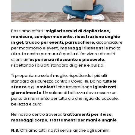
Possiamo offrirti i
migliori servizi di depilazione,
manicure, semipermanente, ricostruzione unghie
in gel, trucco per eventi, parrucchiere,
acconciature
per matrimonio e eventi,
massaggi rilassanti
e molto
altro. La nostra premura è quella di far vivere ai nostri
clienti un
’esperienza rilassante e piacevole
,
rispettando i più alti standard di igiene e pulizia.
Ti proponiamo solo il meglio, rispettando i più alti
standard di sicurezza contro il Covid-19. Da noi tutte le
stanze
e gli
ambienti
che troverai sono
igienizzati
giornalmente
. Un salone di bellezza deve essere un
punto di riferimento per tutto ciò che riguarda coccole,
bellezza e cura.
Nel nostro centro troverai:
trattamenti per il viso,
massaggi corpo, trattamenti per mani e unghie
.
N.B.
Offriamo tutti i nostri servizi anche agli uomini!