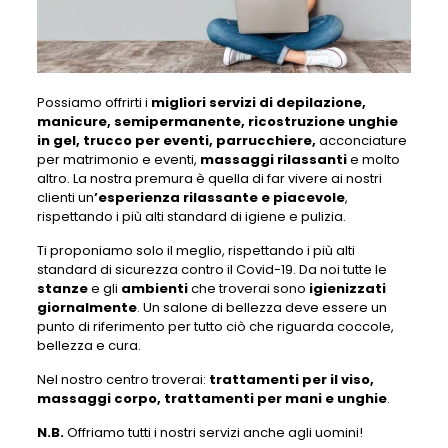
Possiamo offrirti i
migliori servizi di depilazione,
manicure, semipermanente, ricostruzione unghie
in gel, trucco per eventi, parrucchiere,
acconciature
per matrimonio e eventi,
massaggi rilassanti
e molto
altro. La nostra premura è quella di far vivere ai nostri
clienti un
’esperienza rilassante e piacevole
,
rispettando i più alti standard di igiene e pulizia.
Ti proponiamo solo il meglio, rispettando i più alti
standard di sicurezza contro il Covid-19. Da noi tutte le
stanze
e gli
ambienti
che troverai sono
igienizzati
giornalmente
. Un salone di bellezza deve essere un
punto di riferimento per tutto ciò che riguarda coccole,
bellezza e cura.
Nel nostro centro troverai:
trattamenti per il viso,
massaggi corpo, trattamenti per mani e unghie
.
N.B.
Offriamo tutti i nostri servizi anche agli uomini!