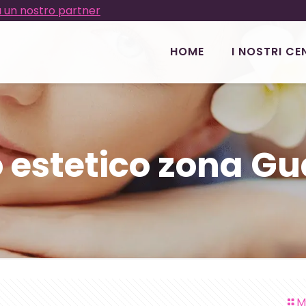
 un nostro partner
HOME
I NOSTRI CE
 estetico zona Gu
M