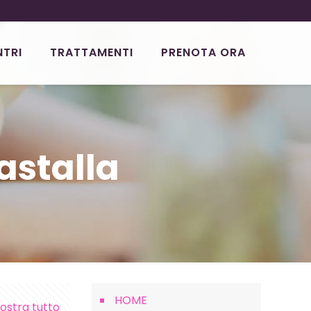
NTRI
TRATTAMENTI
PRENOTA ORA
astalla
HOME
ostra tutto