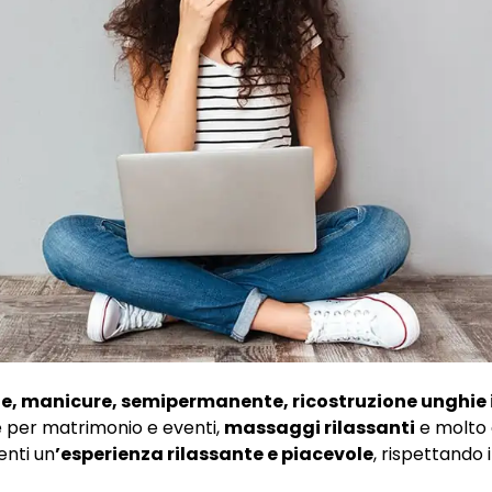
one, manicure, semipermanente, ricostruzione unghie i
 per matrimonio e eventi,
massaggi rilassanti
e molto a
enti un
’esperienza rilassante e piacevole
, rispettando i