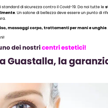
ti standard di sicurezza contro il Covid-19. Da noi tutte le
s
nalmente
. Un salone di bellezza deve essere un punto di ri
ura.
 viso, massaggi corpo, trattamenti per mani e unghie
.
ni!
uno dei nostri
centri estetici!
a Guastalla, la garanzi