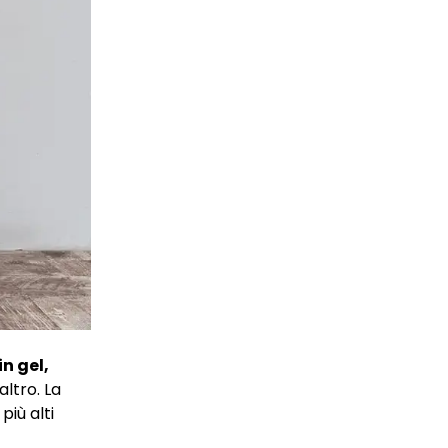
n gel,
ltro. La
 più alti