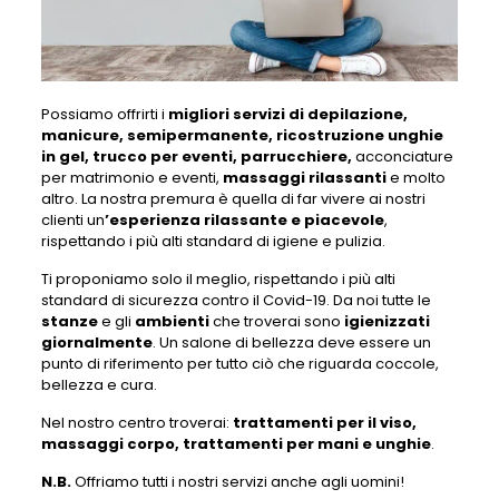
Possiamo offrirti i
migliori servizi di depilazione,
manicure, semipermanente, ricostruzione unghie
in gel, trucco per eventi, parrucchiere,
acconciature
per matrimonio e eventi,
massaggi rilassanti
e molto
altro. La nostra premura è quella di far vivere ai nostri
clienti un
’esperienza rilassante e piacevole
,
rispettando i più alti standard di igiene e pulizia.
Ti proponiamo solo il meglio, rispettando i più alti
standard di sicurezza contro il Covid-19. Da noi tutte le
stanze
e gli
ambienti
che troverai sono
igienizzati
giornalmente
. Un salone di bellezza deve essere un
punto di riferimento per tutto ciò che riguarda coccole,
bellezza e cura.
Nel nostro centro troverai:
trattamenti per il viso,
massaggi corpo, trattamenti per mani e unghie
.
N.B.
Offriamo tutti i nostri servizi anche agli uomini!