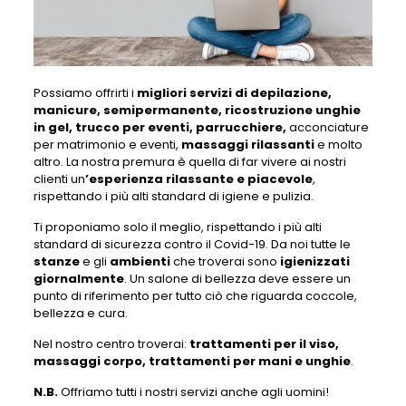
Possiamo offrirti i
migliori servizi di depilazione,
manicure, semipermanente, ricostruzione unghie
in gel, trucco per eventi, parrucchiere,
acconciature
per matrimonio e eventi,
massaggi rilassanti
e molto
altro. La nostra premura è quella di far vivere ai nostri
clienti un
’esperienza rilassante e piacevole
,
rispettando i più alti standard di igiene e pulizia.
Ti proponiamo solo il meglio, rispettando i più alti
standard di sicurezza contro il Covid-19. Da noi tutte le
stanze
e gli
ambienti
che troverai sono
igienizzati
giornalmente
. Un salone di bellezza deve essere un
punto di riferimento per tutto ciò che riguarda coccole,
bellezza e cura.
Nel nostro centro troverai:
trattamenti per il viso,
massaggi corpo, trattamenti per mani e unghie
.
N.B.
Offriamo tutti i nostri servizi anche agli uomini!